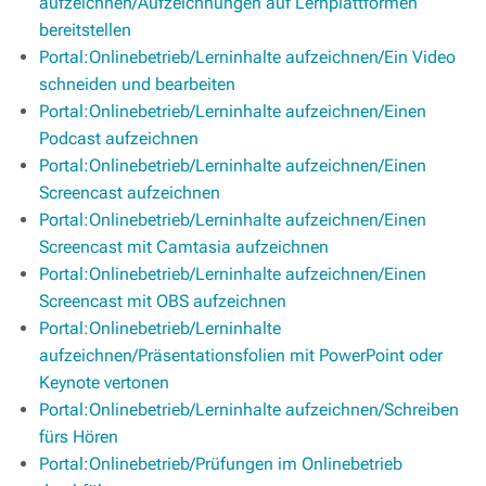
aufzeichnen/Aufzeichnungen auf Lernplattformen
bereitstellen
Portal:Onlinebetrieb/Lerninhalte aufzeichnen/Ein Video
schneiden und bearbeiten
Portal:Onlinebetrieb/Lerninhalte aufzeichnen/Einen
Podcast aufzeichnen
Portal:Onlinebetrieb/Lerninhalte aufzeichnen/Einen
Screencast aufzeichnen
Portal:Onlinebetrieb/Lerninhalte aufzeichnen/Einen
Screencast mit Camtasia aufzeichnen
Portal:Onlinebetrieb/Lerninhalte aufzeichnen/Einen
Screencast mit OBS aufzeichnen
Portal:Onlinebetrieb/Lerninhalte
aufzeichnen/Präsentationsfolien mit PowerPoint oder
Keynote vertonen
Portal:Onlinebetrieb/Lerninhalte aufzeichnen/Schreiben
fürs Hören
Portal:Onlinebetrieb/Prüfungen im Onlinebetrieb