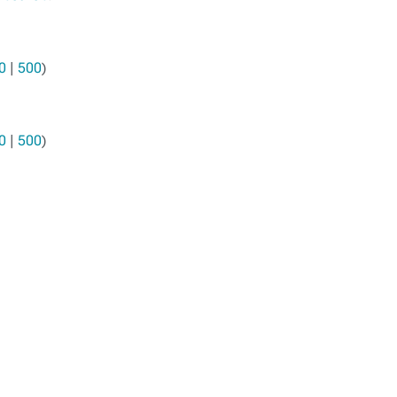
0
|
500
)
0
|
500
)