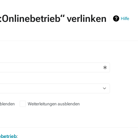
:Onlinebetrieb“ verlinken
Hilfe
sblenden
Weiterleitungen ausblenden
ebetrieb
: