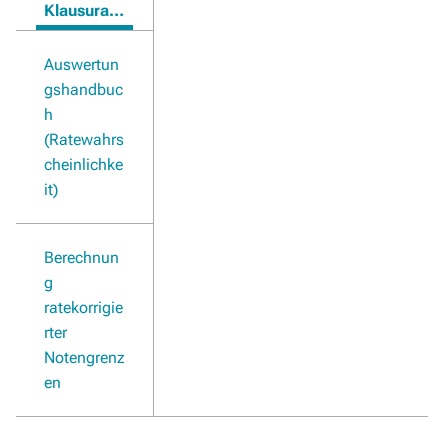
Klausurauswertung von Antwort-Wahl-Formaten
Auswertun
gshandbuc
h
(Ratewahrs
cheinlichke
it)
Berechnun
g
ratekorrigie
rter
Notengrenz
en