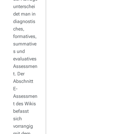
unterschei
det man in
diagnostis
ches,
formatives,
summative
s und
evaluatives
Assessmen
t. Der
Abschnitt
E-
Assessmen
t des Wikis
befasst
sich
vorrangig
mit dem