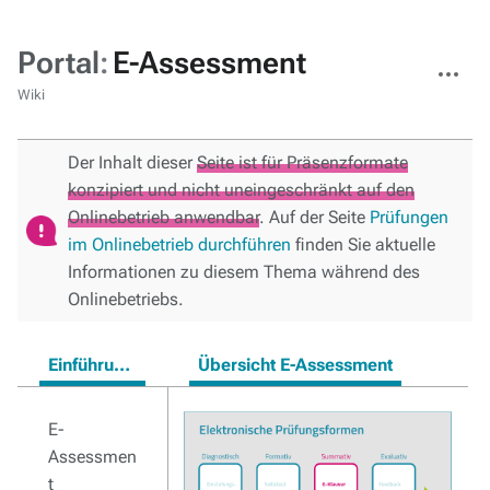
Portal
:
E-Assessment
Weitere
Aktionen
Wiki
Der Inhalt dieser
Seite ist für Präsenzformate
konzipiert und nicht uneingeschränkt auf den
Onlinebetrieb anwendbar
. Auf der Seite
Prüfungen
im Onlinebetrieb durchführen
finden Sie aktuelle
Informationen zu diesem Thema während des
Onlinebetriebs.
Einführung E-Assessment
Übersicht E-Assessment
E-
Assessmen
t