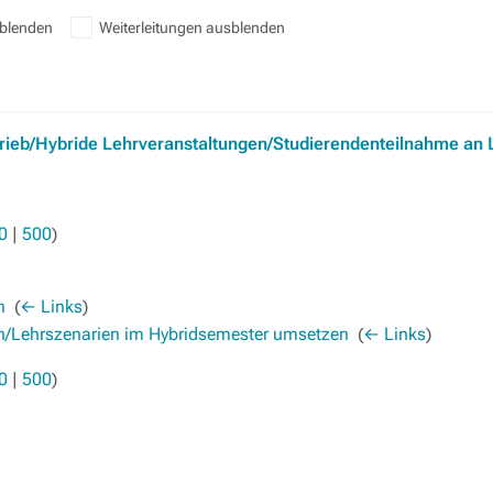
sblenden
Weiterleitungen ausblenden
trieb/Hybride Lehrveranstaltungen/Studierendenteilnahme an 
0
|
500
)
n
‎
(
← Links
)
en/Lehrszenarien im Hybridsemester umsetzen
‎
(
← Links
)
0
|
500
)