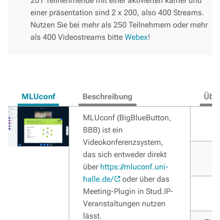
201 Teilnehmende mit einer aktivierten kamer und
einer präsentation sind 2 x 200, also 400 Streams.
Nutzen Sie bei mehr als 250 Teilnehmern oder mehr
als 400 Videostreams bitte
Webex
!
MLUconf
Beschreibung
Über
MLUconf (BigBlueButton,
BBB) ist ein
Videokonferenzsystem,
das sich entweder direkt
über
https://mluconf.uni-
halle.de/
oder über das
Meeting-Plugin in Stud.IP-
Veranstaltungen nutzen
lässt.