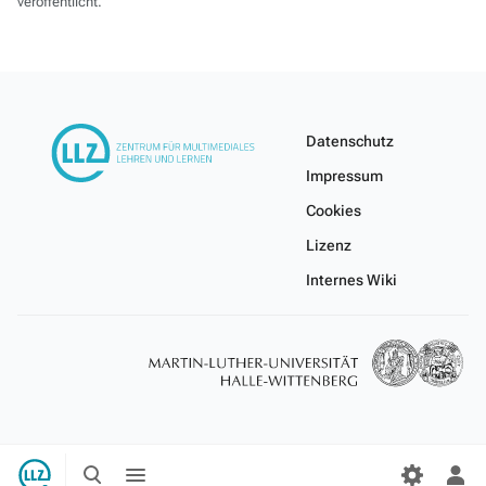
veröffentlicht.
Datenschutz
Impressum
Cookies
Lizenz
Internes Wiki
Suche
Menü
umschalten
umschalten
Per