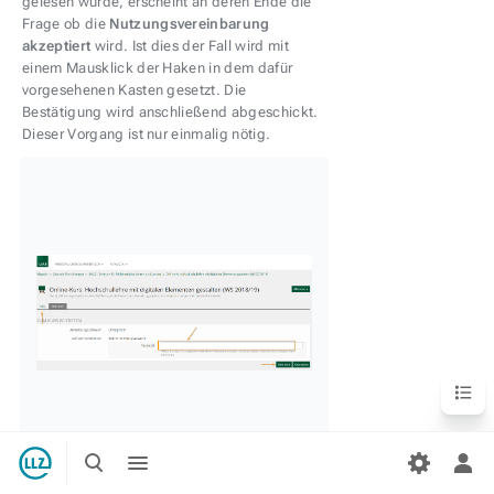
gelesen wurde, erscheint an deren Ende die
Frage ob die
Nutzungsvereinbarung
akzeptiert
wird. Ist dies der Fall wird mit
einem Mausklick der Haken in dem dafür
vorgesehenen Kasten gesetzt. Die
Bestätigung wird anschließend abgeschickt.
Dieser Vorgang ist nur einmalig nötig.
Inhaltsv
Suche
Menü
umschalten
umschalten
Per
9. Auf der sich nun öffnenden Seite hat der