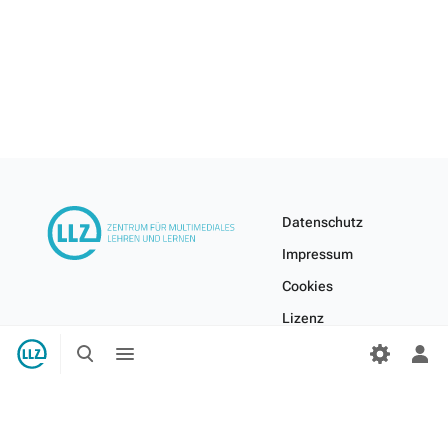
Datenschutz
Impressum
Cookies
Lizenz
Suche
Menü
Internes Wiki
umschalten
umschalten
Per
Me
ums