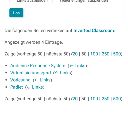
Links ausblenden
Weiterleitungen ausblenden
Los
Die folgenden Seiten verlinken auf
Inverted Classroom
:
Angezeigt werden 4 Einträge.
Zeige (
vorherige 50
|
nächste 50
) (
20
|
50
|
100
|
250
|
500
)
Audience Response System
‎
(
← Links
)
Virtualisierungsgrad
‎
(
← Links
)
Vorlesung
‎
(
← Links
)
Padlet
‎
(
← Links
)
Zeige (
vorherige 50
|
nächste 50
) (
20
|
50
|
100
|
250
|
500
)