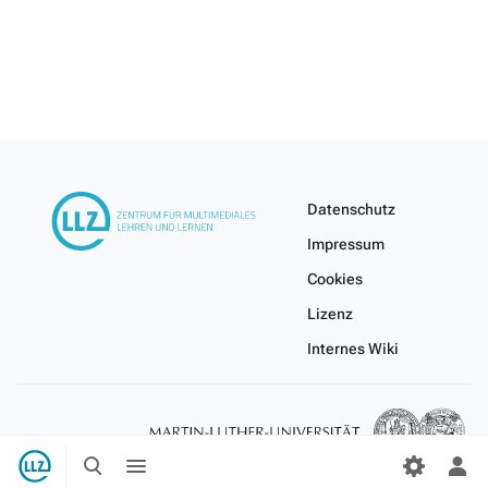
Datenschutz
Impressum
Cookies
Lizenz
Internes Wiki
Suche
Menü
umschalten
umschalten
Per