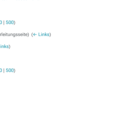
0
|
500
)
leitungsseite) ‎
(
← Links
)
inks
)
0
|
500
)