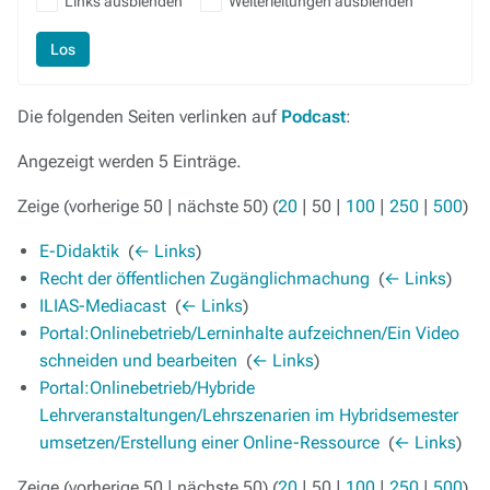
Links ausblenden
Weiterleitungen ausblenden
Los
Die folgenden Seiten verlinken auf
Podcast
:
Angezeigt werden 5 Einträge.
Zeige (
vorherige 50
|
nächste 50
) (
20
|
50
|
100
|
250
|
500
)
E-Didaktik
‎
(
← Links
)
Recht der öffentlichen Zugänglichmachung
‎
(
← Links
)
ILIAS-Mediacast
‎
(
← Links
)
Portal:Onlinebetrieb/Lerninhalte aufzeichnen/Ein Video
schneiden und bearbeiten
‎
(
← Links
)
Portal:Onlinebetrieb/Hybride
Lehrveranstaltungen/Lehrszenarien im Hybridsemester
umsetzen/Erstellung einer Online-Ressource
‎
(
← Links
)
Zeige (
vorherige 50
|
nächste 50
) (
20
|
50
|
100
|
250
|
500
)