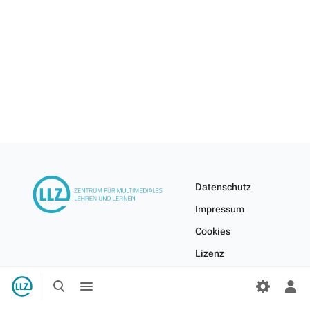
Datenschutz
Impressum
Cookies
Lizenz
Internes Wiki
Suche
Menü
umschalten
umschalten
Per
Me