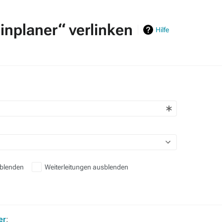
inplaner“ verlinken
Hilfe
sblenden
Weiterleitungen ausblenden
er
: