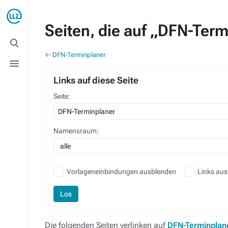
Seiten, die auf „DFN-Term
Suche
umschalten
←
DFN-Terminplaner
Menü
umschalten
Links auf diese Seite
Seite:
Namensraum:
alle
Vorlageneinbindungen ausblenden
Links au
Los
Die folgenden Seiten verlinken auf
DFN-Terminplan