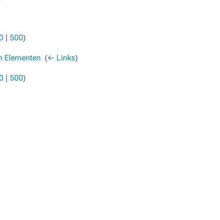
0
|
500
)
en Elementen
‎
(
← Links
)
0
|
500
)