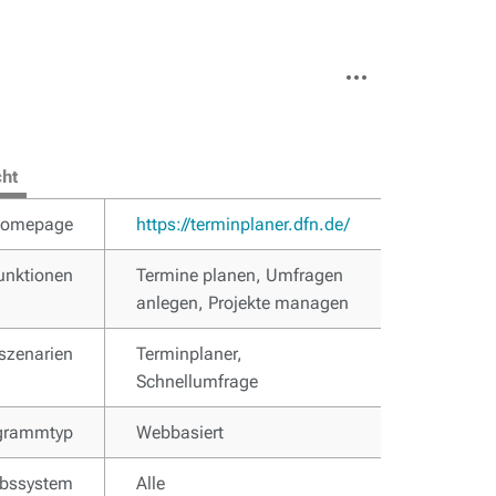
Weitere
Aktionen
cht
omepage
https://terminplaner.dfn.de/
unktionen
Termine planen, Umfragen
anlegen, Projekte managen
szenarien
Terminplaner,
Schnellumfrage
grammtyp
Webbasiert
ebssystem
Alle