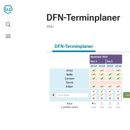
DFN-Terminplaner
Suche
umschalten
Wiki
Menü
umschalten
DFN-Terminplaner