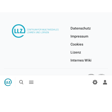
Datenschutz
Impressum
Cookies
Lizenz
Internes Wiki
Suche
Menü
umschalten
umschalten
Per
Me
ums