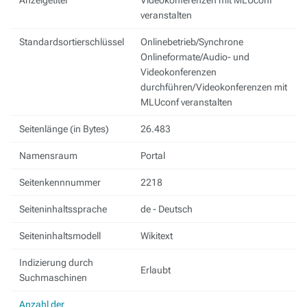
Anzeigetitel
Videokonferenzen mit MLUconf
veranstalten
Standardsortierschlüssel
Onlinebetrieb/Synchrone
Onlineformate/Audio- und
Videokonferenzen
durchführen/Videokonferenzen mit
MLUconf veranstalten
Seitenlänge (in Bytes)
26.483
Namensraum
Portal
Seitenkennnummer
2218
Seiteninhaltssprache
de - Deutsch
Seiteninhaltsmodell
Wikitext
Indizierung durch
Erlaubt
Suchmaschinen
Anzahl der