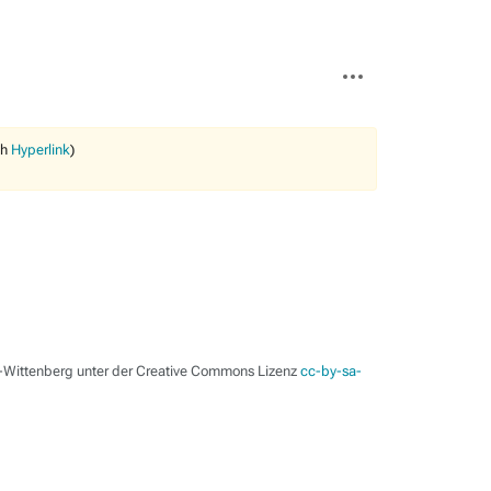
Weitere
Aktionen
ch
Hyperlink
)
le-Wittenberg unter der Creative Commons Lizenz
cc-by-sa-