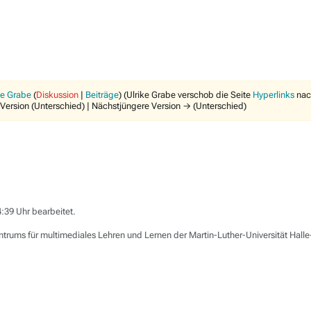
ke Grabe
(
Diskussion
|
Beiträge
)
(Ulrike Grabe verschob die Seite
Hyperlinks
na
 Version (Unterschied) | Nächstjüngere Version → (Unterschied)
:39 Uhr bearbeitet.
trums für multimediales Lehren und Lernen der Martin-Luther-Universität Hal