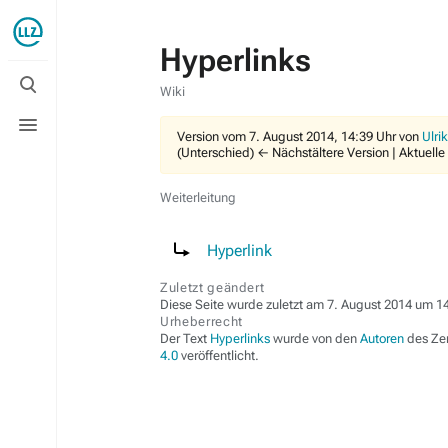
Hyperlinks
Suche
umschalten
Wiki
Menü
umschalten
Version vom 7. August 2014, 14:39 Uhr von
Ulri
(Unterschied) ← Nächstältere Version | Aktuelle
Weiterleitung
Weiterleitung nach:
Hyperlink
Zuletzt geändert
Diese Seite wurde zuletzt am 7. August 2014 um 14
Urheberrecht
Der Text
Hyperlinks
wurde von den
Autoren
des Zen
4.0
veröffentlicht.