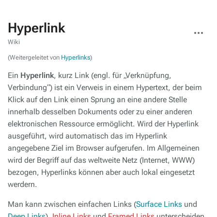
Hyperlink
Weitere
Aktionen
Wiki
(Weitergeleitet von
Hyperlinks
)
Ein
Hyperlink
, kurz Link (engl. für „Verknüpfung,
Verbindung“) ist ein Verweis in einem Hypertext, der beim
Klick auf den Link einen Sprung an eine andere Stelle
innerhalb desselben Dokuments oder zu einer anderen
elektronischen Ressource ermöglicht. Wird der Hyperlink
ausgeführt, wird automatisch das im Hyperlink
angegebene Ziel im Browser aufgerufen. Im Allgemeinen
wird der Begriff auf das weltweite Netz (Internet, WWW)
bezogen, Hyperlinks können aber auch lokal eingesetzt
werdern.
Man kann zwischen einfachen Links (
Surface Links
und
Deep Links
),
Inline Links
und
Framed Links
unterscheiden.