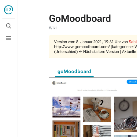
GoMoodboard
Suche
umschalten
Wiki
Menü
umschalten
Version vom 8. Januar 2021, 19:31 Uhr von
Sabi
http://www.gomoodboard.com/ |kategorien = Wi
(Unterschied) ← Nächstältere Version | Aktuelle
goMoodboard