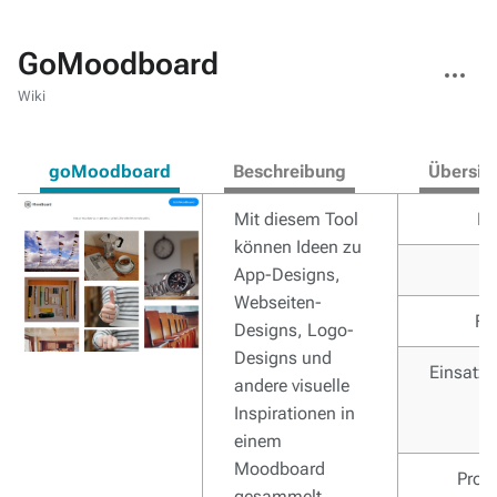
GoMoodboard
Weitere
Aktionen
Wiki
goMoodboard
Beschreibung
Übersic
Mit diesem Tool
H
können Ideen zu
Ka
App-Designs,
Webseiten-
Fu
Designs, Logo-
Designs und
Einsatzs
andere visuelle
Inspirationen in
einem
Moodboard
Prog
gesammelt