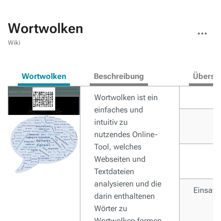
Wortwolken
Weitere
Aktionen
Wiki
Wortwolken
Beschreibung
Übersic
Wortwolken ist ein
H
einfaches und
K
intuitiv zu
nutzendes Online-
Tool, welches
F
Webseiten und
Textdateien
analysieren und die
Einsatz
darin enthaltenen
Wörter zu
Wortwolken formen