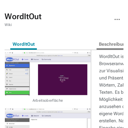
WordItOut
Weitere
Aktionen
Wiki
WordItOut
Beschreibung
WordItOut ist 
Browseranwe
zur Visualisie
und Präsentat
Wörtern, Zahl
Texten. Es bes
Möglichkeit Be
Arbeitsoberfläche
anzusehen ode
eigene Wordw
erstellen. Nac
Eingabe eines