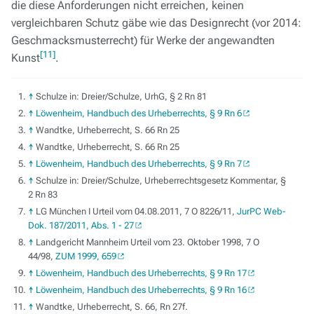
die diese Anforderungen nicht erreichen, keinen
vergleichbaren Schutz gäbe wie das Designrecht (vor 2014:
Geschmacksmusterrecht) für Werke der angewandten
[11]
Kunst
.
↑
Schulze in: Dreier/Schulze, UrhG, § 2 Rn 81
↑
Löwenheim, Handbuch des Urheberrechts, § 9 Rn 6
↑
Wandtke, Urheberrecht, S. 66 Rn 25
↑
Wandtke, Urheberrecht, S. 66 Rn 25
↑
Löwenheim, Handbuch des Urheberrechts, § 9 Rn 7
↑
Schulze in: Dreier/Schulze, Urheberrechtsgesetz Kommentar, §
2 Rn 83
↑
LG München I Urteil vom 04.08.2011, 7 O 8226/11,
JurPC Web-
Dok. 187/2011, Abs. 1 - 27
↑
Landgericht Mannheim Urteil vom 23. Oktober 1998, 7 O
44/98,
ZUM 1999, 659
↑
Löwenheim, Handbuch des Urheberrechts, § 9 Rn 17
↑
Löwenheim, Handbuch des Urheberrechts, § 9 Rn 16
↑
Wandtke, Urheberrecht, S. 66, Rn 27f.