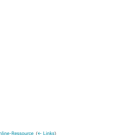
Online-Ressource
‎
(
← Links
)