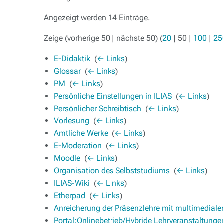
Angezeigt werden 14 Einträge.
Zeige (
vorherige 50
|
nächste 50
) (
20
|
50
|
100
|
25
E-Didaktik
‎
(
← Links
)
Glossar
‎
(
← Links
)
PM
‎
(
← Links
)
Persönliche Einstellungen in ILIAS
‎
(
← Links
)
Persönlicher Schreibtisch
‎
(
← Links
)
Vorlesung
‎
(
← Links
)
Amtliche Werke
‎
(
← Links
)
E-Moderation
‎
(
← Links
)
Moodle
‎
(
← Links
)
Organisation des Selbststudiums
‎
(
← Links
)
ILIAS-Wiki
‎
(
← Links
)
Etherpad
‎
(
← Links
)
Anreicherung der Präsenzlehre mit multimedial
Portal:Onlinebetrieb/Hybride Lehrveranstaltung