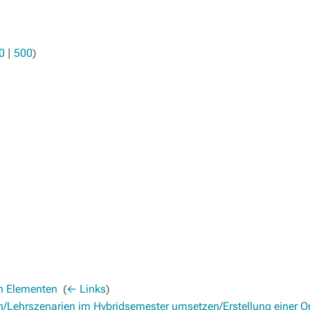
0
|
500
)
en Elementen
‎
(
← Links
)
en/Lehrszenarien im Hybridsemester umsetzen/Erstellung einer 