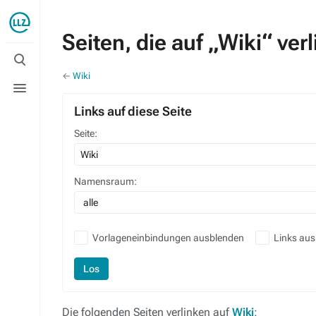
Seiten, die auf „Wiki“ ver
Suche
umschalten
←
Wiki
Menü
umschalten
Links auf diese Seite
Seite:
Namensraum:
alle
Vorlageneinbindungen ausblenden
Links au
Los
Die folgenden Seiten verlinken auf
Wiki
: