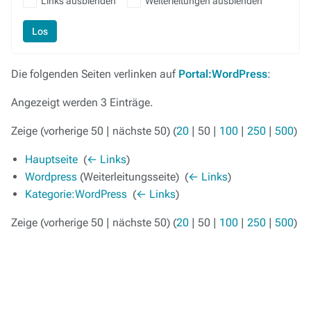
Links ausblenden
Weiterleitungen ausblenden
Los
Die folgenden Seiten verlinken auf
Portal:WordPress
:
Angezeigt werden 3 Einträge.
Zeige (
vorherige 50
|
nächste 50
) (
20
|
50
|
100
|
250
|
500
)
Hauptseite
‎
(
← Links
)
Wordpress
(Weiterleitungsseite) ‎
(
← Links
)
Kategorie:WordPress
‎
(
← Links
)
Zeige (
vorherige 50
|
nächste 50
) (
20
|
50
|
100
|
250
|
500
)