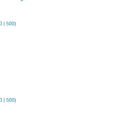
0
|
500
)
0
|
500
)