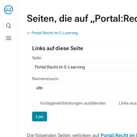
Seiten, die auf „Portal:R
Suche
umschalten
←
Portal:Recht im E-Learning
Menü
umschalten
Links auf diese Seite
Seite:
Namensraum:
alle
Vorlageneinbindungen ausblenden
Links au
Los
Die folgenden Seiten verlinken auf
Portal:Recht im