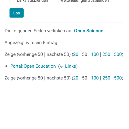
Links ausblenden
Weiterleitungen ausblenden
Los
Die folgenden Seiten verlinken auf
Open Science
:
Angezeigt wird ein Eintrag.
Zeige (
vorherige 50
|
nächste 50
) (
20
|
50
|
100
|
250
|
500
)
Portal:Open Education
‎
(
← Links
)
Zeige (
vorherige 50
|
nächste 50
) (
20
|
50
|
100
|
250
|
500
)