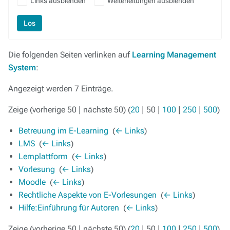
Links ausblenden
Weiterleitungen ausblenden
Los
Die folgenden Seiten verlinken auf
Learning Management
System
:
Angezeigt werden 7 Einträge.
Zeige (
vorherige 50
|
nächste 50
) (
20
|
50
|
100
|
250
|
500
)
Betreuung im E-Learning
‎
(
← Links
)
LMS
‎
(
← Links
)
Lernplattform
‎
(
← Links
)
Vorlesung
‎
(
← Links
)
Moodle
‎
(
← Links
)
Rechtliche Aspekte von E-Vorlesungen
‎
(
← Links
)
Hilfe:Einführung für Autoren
‎
(
← Links
)
Zeige (
vorherige 50
|
nächste 50
) (
20
|
50
|
100
|
250
|
500
)