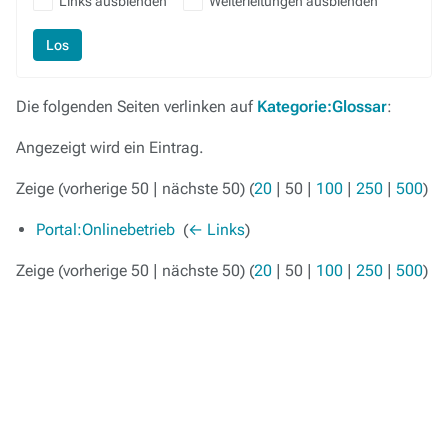
Links ausblenden
Weiterleitungen ausblenden
Los
Die folgenden Seiten verlinken auf
Kategorie:Glossar
:
Angezeigt wird ein Eintrag.
Zeige (
vorherige 50
|
nächste 50
) (
20
|
50
|
100
|
250
|
500
)
Portal:Onlinebetrieb
‎
(
← Links
)
Zeige (
vorherige 50
|
nächste 50
) (
20
|
50
|
100
|
250
|
500
)