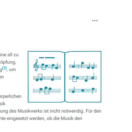
Weitere
Aktionen
ine all zu
höpfung,
[3]
g
, um
en
rperlichen
sik
rung des Musikwerks ist nicht notwendig. Für den
nte eingesetzt werden, ob die Musik den