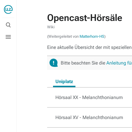
Opencast-Hörsäle
Suche
umschalten
Wiki
Menü
(Weitergeleitet von
Matterhorn-HS
)
umschalten
Eine aktuelle Übersicht der mit speziel
Bitte beachten Sie die
Anleitung fü
Uniplatz
Hörsaal XX - Melanchthonianum
Hörsaal XV - Melanchthonianum