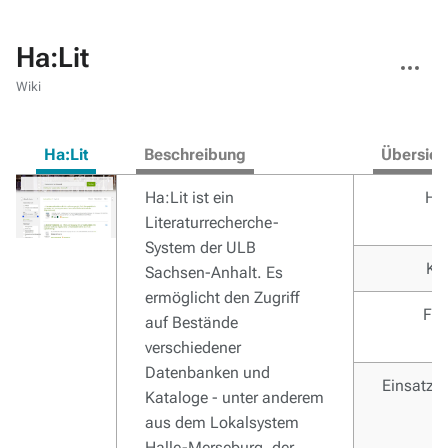
Ha:Lit
Weitere
Aktionen
Wiki
Ha:Lit
Beschreibung
Übersich
Ha:Lit ist ein
Ho
Literaturrecherche-
System der ULB
Ka
Sachsen-Anhalt. Es
ermöglicht den Zugriff
Fun
auf Bestände
verschiedener
Datenbanken und
Einsatzs
Kataloge - unter anderem
aus dem Lokalsystem
Halle-Merseburg, der