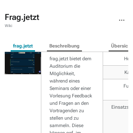
Frag.jetzt
Weitere
Aktionen
Wiki
frag.jetzt
Beschreibung
Übersicht
frag.jetzt bietet dem
Hom
Auditorium die
Kat
Möglichkeit,
während eines
Funk
Seminars oder einer
Vorlesung Feedback
und Fragen an den
Einsatzsz
Vortragenden zu
stellen und zu
sammeln. Diese
können ggf. im