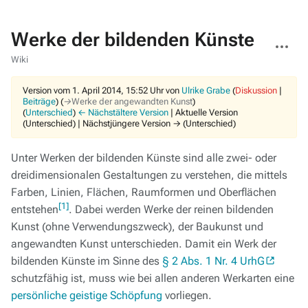
Werke der bildenden Künste
Weitere
Aktionen
Wiki
Version vom 1. April 2014, 15:52 Uhr von
Ulrike Grabe
(
Diskussion
|
Beiträge
)
(
→‎Werke der angewandten Kunst
)
(
Unterschied
)
← Nächstältere Version
| Aktuelle Version
(Unterschied) | Nächstjüngere Version → (Unterschied)
Unter Werken der bildenden Künste sind alle zwei- oder
dreidimensionalen Gestaltungen zu verstehen, die mittels
Farben, Linien, Flächen, Raumformen und Oberflächen
[1]
entstehen
. Dabei werden Werke der reinen bildenden
Kunst (ohne Verwendungszweck), der Baukunst und
angewandten Kunst unterschieden. Damit ein Werk der
bildenden Künste im Sinne des
§ 2 Abs. 1 Nr. 4 UrhG
schutzfähig ist, muss wie bei allen anderen Werkarten eine
persönliche geistige Schöpfung
vorliegen.