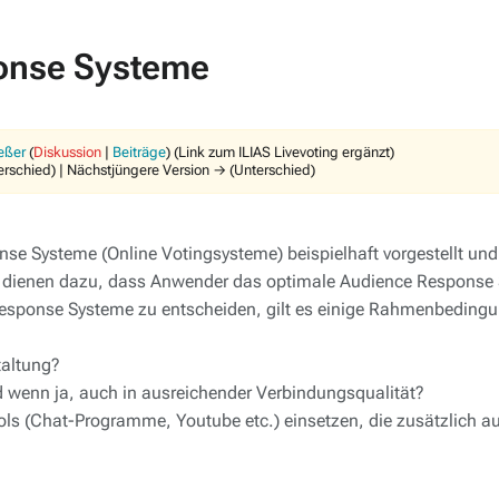
ponse Systeme
eßer
(
Diskussion
|
Beiträge
)
(Link zum ILIAS Livevoting ergänzt)
terschied) | Nächstjüngere Version → (Unterschied)
se Systeme (Online Votingsysteme) beispielhaft vorgestellt un
che dienen dazu, dass Anwender das optimale Audience Response 
Response Systeme zu entscheiden, gilt es einige Rahmenbedingu
taltung?
 wenn ja, auch in ausreichender Verbindungsqualität?
ols (Chat-Programme, Youtube etc.) einsetzen, die zusätzlich 