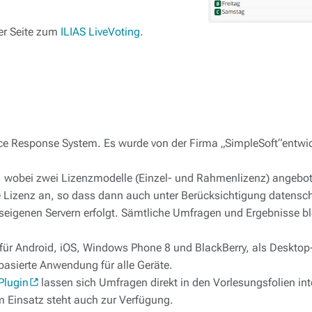
er Seite zum
ILIAS LiveVoting
.
nce Response System. Es wurde von der Firma „SimpleSoft“entwic
 wobei zwei Lizenzmodelle (Einzel- und Rahmenlizenz) angebo
te Lizenz an, so dass dann auch unter Berücksichtigung datensch
tseigenen Servern erfolgt. Sämtliche Umfragen und Ergebnisse b
 für Android, iOS, Windows Phone 8 und BlackBerry, als Deskto
asierte Anwendung für alle Geräte.
Plugin
lassen sich Umfragen direkt in den Vorlesungsfolien int
m Einsatz steht auch zur Verfügung.