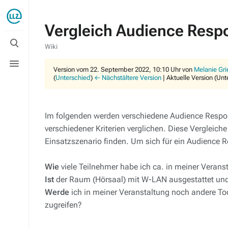
Vergleich Audience Res
Suche
umschalten
Wiki
Menü
umschalten
Version vom 22. September 2022, 10:10 Uhr von
Melanie Gri
(
Unterschied
)
← Nächstältere Version
| Aktuelle Version (Un
Im folgenden werden verschiedene Audience Respon
verschiedener Kriterien verglichen. Diese Verglei
Einsatzszenario finden. Um sich für ein Audience 
Wie
viele Teilnehmer habe ich ca. in meiner Verans
Ist
der Raum (Hörsaal) mit W-LAN ausgestattet und
Werde
ich in meiner Veranstaltung noch andere To
zugreifen?