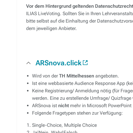
Vor dem Hintergrund geltenden Datenschutzrech
ILIAS LiveVoting. Sollten Sie in Ihren Lehrveranst
bitte selbst auf die Einhaltung der Datenschutzvor
dem jeweiligen Anbieter.
ARSnova.click
Wird von der
TH Mittelhessen
angeboten.
Ist eine webbasierte Audience Response App (k
Keine Registrierung/ Anmeldung nötig (für Frag
werden. Eine zu erstellende Umfrage/ Quizfrage
ARSnova ist
nicht
mehr in Microsoft PowerPoint i
Folgende Fragetypen stehen zur Verfügung:
Single-Choice, Multiple Choice
Ja|Nein, Wahr|Falsch