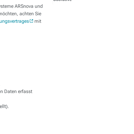
Systeme ARSnova und
 möchten, achten Sie
tungsvertrages
mit
.
n Daten erfasst
llt).