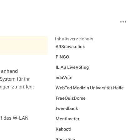
Weitere
Aktionen
Inhaltsverzeichnis
ARSnova.click
PINGO
ILIAS LiveVoting
d anhand
eduVote
System für ihr
ngen zu prüfen:
WebTed Medizin Universität Halle
FreeQuizDome
tweedback
auf das W-LAN
Mentimeter
Kahoot!
Socrative