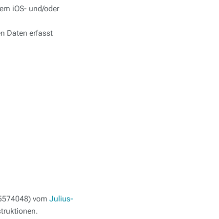
dem iOS- und/oder
n Daten erfasst
45/5574048) vom
Julius-
struktionen.