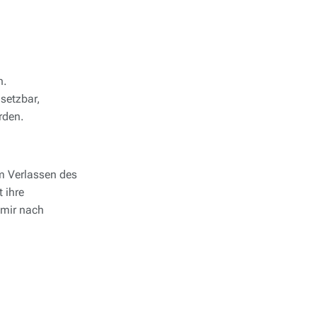
n.
setzbar,
rden.
m Verlassen des
 ihre
 mir nach