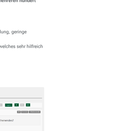
 mehreren hundert
lung, geringe
welches sehr hilfreich