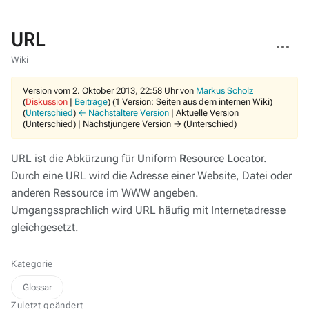
URL
Weitere
Aktionen
Wiki
Version vom 2. Oktober 2013, 22:58 Uhr von
Markus Scholz
(
Diskussion
|
Beiträge
)
(1 Version: Seiten aus dem internen Wiki)
(
Unterschied
)
← Nächstältere Version
| Aktuelle Version
(Unterschied) | Nächstjüngere Version → (Unterschied)
URL ist die Abkürzung für
U
niform
R
esource
L
ocator.
Durch eine URL wird die Adresse einer Website, Datei oder
anderen Ressource im WWW angeben.
Umgangssprachlich wird URL häufig mit Internetadresse
gleichgesetzt.
Kategorie
Glossar
Zuletzt geändert