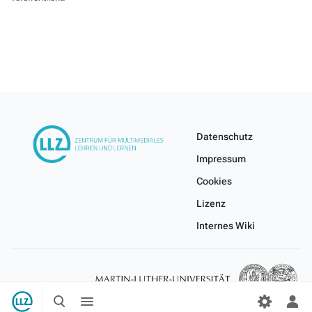
Datenschutz
Impressum
Cookies
Lizenz
Internes Wiki
Suche
Menü
umschalten
umschalten
Per