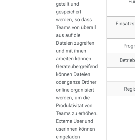
Funk
geteilt und
gespeichert
werden, so dass
Einsatzsze
Teams von überall
aus auf die
Dateien zugreifen
Progra
und mit ihnen
arbeiten können.
Betriebs
Geräteübergreifend
können Dateien
oder ganze Ordner
Registr
online organisiert
werden, um die
Produktivität von
Teams zu erhöhen.
Externe User und
userinnen können
eingeladen