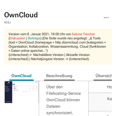
OwnCloud
Weitere
Aktionen
Wiki
Version vom 8. Januar 2021, 18:00 Uhr von
Sabine Treichel
(
Diskussion
|
Beiträge
)
(Die Seite wurde neu angelegt: „{{ Tools
|tool = OwnCloud |homepage = http://owncloud.com |kategorien =
Organisation, Kollaboration, Wissenssammlung, Cloud |funktionen
= Daten online speicher…“)
(Unterschied) ← Nächstältere Version | Aktuelle Version
(Unterschied) | Nächstjüngere Version → (Unterschied)
OwnCloud
Beschreibung
Übersicht
Über den
Hom
Filehosting-Service
Kate
OwnCloud können
Dateien
synchronisiert,