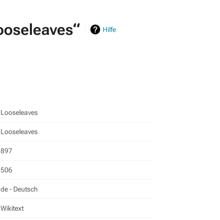
ooseleaves“
Hilfe
Looseleaves
Looseleaves
897
506
de - Deutsch
Wikitext