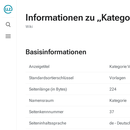
Informationen zu „Katego
Suche
umschalten
Wiki
Menü
umschalten
Basisinformationen
Anzeigetitel
Kategorie:
Standardsortierschlüssel
Vorlagen
Seitenlänge (in Bytes)
224
Namensraum
Kategorie
Seitenkennnummer
37
Seiteninhaltssprache
de - Deutsc