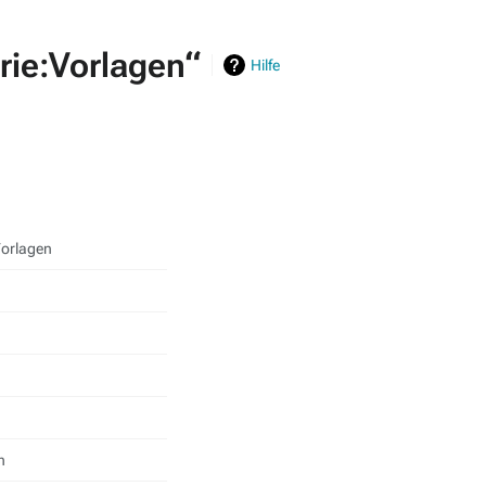
rie:Vorlagen“
Hilfe
Vorlagen
h