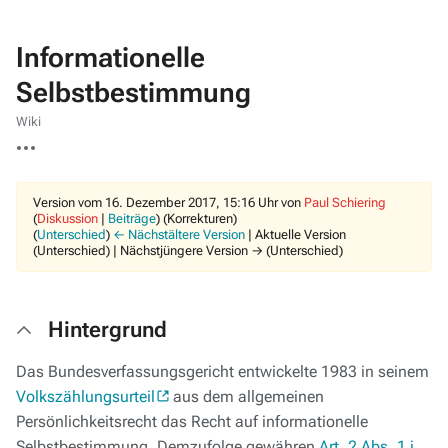
Informationelle
Selbstbestimmung
Wiki
Weitere
Aktionen
Version vom 16. Dezember 2017, 15:16 Uhr von
Paul Schiering
(
Diskussion
|
Beiträge
)
(Korrekturen)
(
Unterschied
)
← Nächstältere Version
| Aktuelle Version
(Unterschied) | Nächstjüngere Version → (Unterschied)
Hintergrund
Das Bundesverfassungsgericht entwickelte 1983 in seinem
Volkszählungsurteil
aus dem allgemeinen
Persönlichkeitsrecht das Recht auf informationelle
Selbstbestimmung. Demzufolge gewähren
Art. 2 Abs. 1 i.