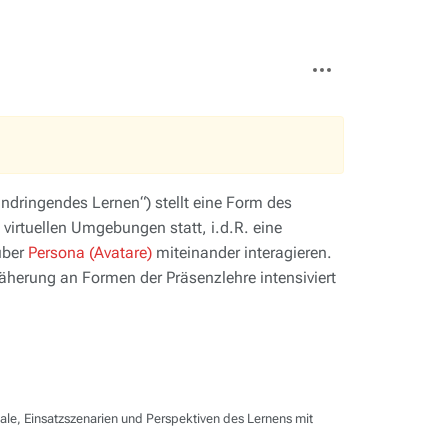
Weitere
Aktionen
indringendes Lernen“) stellt eine Form des
 virtuellen Umgebungen statt, i.d.R. eine
über
Persona (Avatare)
miteinander interagieren.
näherung an Formen der Präsenzlehre intensiviert
iale, Einsatzszenarien und Perspektiven des Lernens mit