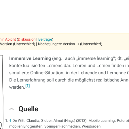
in Abicht
(
Diskussion
|
Beiträge
)
 Version (Unterschied) | Nächstjüngere Version → (Unterschied)
Immersive Learning
(eng., auch „immerse learning”; dt. „e
kontextualisierten Lernens dar. Lehren und Lernen finden in
simulierte Online-Situation, in der Lehrende und Lernende 
Die Lernerfahrung soll durch die möglichst realistische An
[1]
werden.
Quelle
↑
De Witt, Claudia; Sieber, Almut (Hrsg.) (2013): Mobile Learning. Potenz
mobilen Endgeräten. Springer Fachmedien, Wiesbaden.