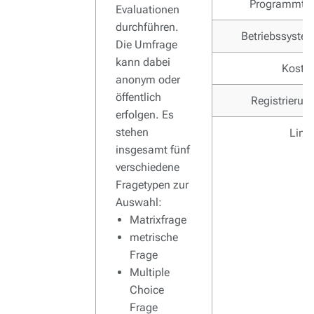
Programmty
Evaluationen
durchführen.
Betriebssyste
Die Umfrage
kann dabei
Koste
anonym oder
öffentlich
Registrierun
erfolgen. Es
stehen
Link
insgesamt fünf
verschiedene
Fragetypen zur
Auswahl:
Matrixfrage
metrische
Frage
Multiple
Choice
Frage