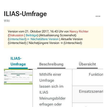
ILIAS-Umfrage
Weitere
Aktionen
Wiki
Version vom 21. Oktober 2017, 16:43 Uhr von
Nancy Richter
(
Diskussion
|
Beiträge
)
(Aktualisierung Screenshot)
(
Unterschied
)
← Nächstältere Version
| Aktuelle Version
(Unterschied) | Nächstjüngere Version → (Unterschied)
ILIAS-
Umfrage
Beschreibung
Übersicht
Mithilfe einer
Funktione
Umfrage
lassen sich im
Einsatzszenarie
ILIAS
Meinungsbilder
erfragen oder