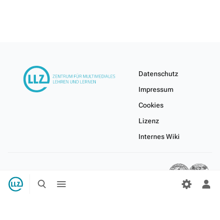
Datenschutz
Impressum
Cookies
Lizenz
Internes Wiki
Suche
Menü
umschalten
umschalten
Per
Me
ums