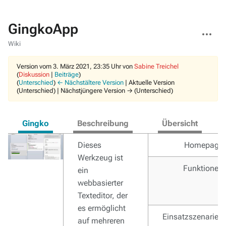
GingkoApp
Weitere
Aktionen
Wiki
Version vom 3. März 2021, 23:35 Uhr von
Sabine Treichel
(
Diskussion
|
Beiträge
)
(
Unterschied
)
← Nächstältere Version
| Aktuelle Version
(Unterschied) | Nächstjüngere Version → (Unterschied)
Gingko
Beschreibung
Übersicht
Dieses
Homepage
Werkzeug ist
Funktionen
ein
webbasierter
Texteditor, der
es ermöglicht
Einsatzszenarien
auf mehreren