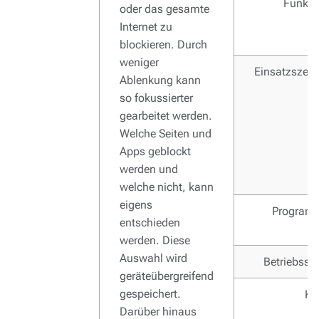
Funkti
oder das gesamte
Internet zu
blockieren. Durch
weniger
Einsatzszena
Ablenkung kann
so fokussierter
gearbeitet werden.
Welche Seiten und
Apps geblockt
werden und
welche nicht, kann
eigens
Program
entschieden
werden. Diese
Auswahl wird
Betriebssy
geräteübergreifend
gespeichert.
Ko
Darüber hinaus