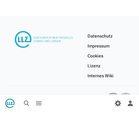
Datenschutz
Impressum
Cookies
Lizenz
Internes Wiki
Suche
Menü
umschalten
umschalten
Per
Me
ums