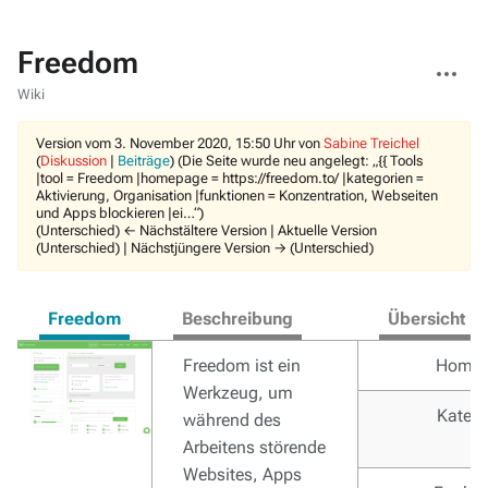
Freedom
Weitere
Aktionen
Wiki
Version vom 3. November 2020, 15:50 Uhr von
Sabine Treichel
(
Diskussion
|
Beiträge
)
(Die Seite wurde neu angelegt: „{{ Tools
|tool = Freedom |homepage = https://freedom.to/ |kategorien =
Aktivierung, Organisation |funktionen = Konzentration, Webseiten
und Apps blockieren |ei…“)
(Unterschied) ← Nächstältere Version | Aktuelle Version
(Unterschied) | Nächstjüngere Version → (Unterschied)
Freedom
Beschreibung
Übersicht
Freedom ist ein
Home
Werkzeug, um
Katego
während des
Arbeitens störende
Websites, Apps