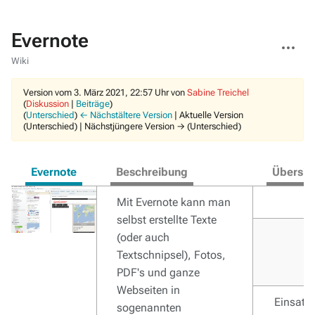
Evernote
Weitere
Aktionen
Wiki
Version vom 3. März 2021, 22:57 Uhr von
Sabine Treichel
(
Diskussion
|
Beiträge
)
(
Unterschied
)
← Nächstältere Version
| Aktuelle Version
(Unterschied) | Nächstjüngere Version → (Unterschied)
Evernote
Beschreibung
Übersic
Mit Evernote kann man
H
selbst erstellte Texte
Fu
(oder auch
Textschnipsel), Fotos,
PDF's und ganze
Webseiten in
Einsatz
sogenannten