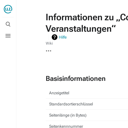
Informationen zu „C
Suche
Veranstaltungen“
umschalten
Menü
Hilfe
umschalten
Wiki
Weitere
Aktionen
Basisinformationen
Anzeigetitel
Standardsortierschlüssel
Seitenlänge (in Bytes)
Seitenkennnummer