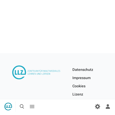
Datenschutz
Impressum
Cookies
Lizenz
Internes Wiki
Suche
Menü
umschalten
umschalten
Per
Me