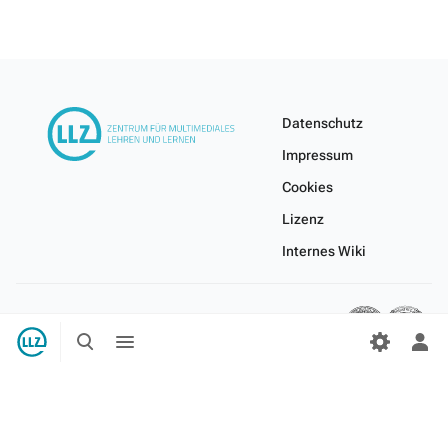
Datenschutz
Impressum
Cookies
Lizenz
Internes Wiki
Suche
Menü
umschalten
umschalten
Per
Me
ums