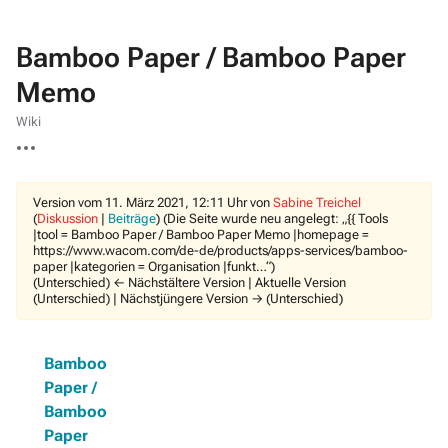
Bamboo Paper / Bamboo Paper
Memo
Wiki
Weitere
Aktionen
Version vom 11. März 2021, 12:11 Uhr von
Sabine Treichel
(
Diskussion
|
Beiträge
)
(Die Seite wurde neu angelegt: „{{ Tools
|tool = Bamboo Paper / Bamboo Paper Memo |homepage =
https://www.wacom.com/de-de/products/apps-services/bamboo-
paper |kategorien = Organisation |funkt…“)
(Unterschied) ← Nächstältere Version | Aktuelle Version
(Unterschied) | Nächstjüngere Version → (Unterschied)
Bamboo
Paper /
Bamboo
Paper