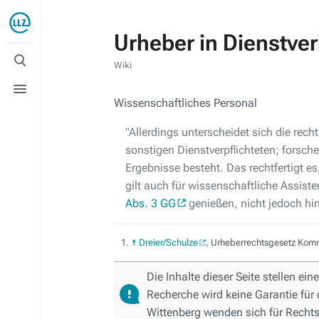
Urheber in Dienstver
Suche
umschalten
Wiki
Menü
umschalten
Wissenschaftliches Personal
"Allerdings unterscheidet sich die rec
sonstigen Dienstverpflichteten; forsch
Ergebnisse besteht. Das rechtfertigt e
gilt auch für wissenschaftliche Assist
Abs. 3 GG
genießen, nicht jedoch hi
↑
Dreier/Schulze
, Urheberrechtsgesetz Komm
Die Inhalte dieser Seite stellen ei
Recherche wird keine Garantie für 
Wittenberg wenden sich für Rechts